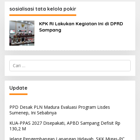
130,2 M
SKK Migas-PC North
Madura II Perkuat
sosialisasi tata kelola pokir
Sinergi dengan
Nelayan Sampang
KPK RI Lakukan Kegiatan Ini di DPRD
Sampang
Cari
untuk:
Update
PPD Desak PLN Madura Evaluasi Program Lisdes
Sumenep, Ini Sebabnya
KUA-PPAS 2027 Disepakati, APBD Sampang Defisit Rp
130,2 M
Jelang Pengembangan Lapangan Hidayah, SKK Migas-PC