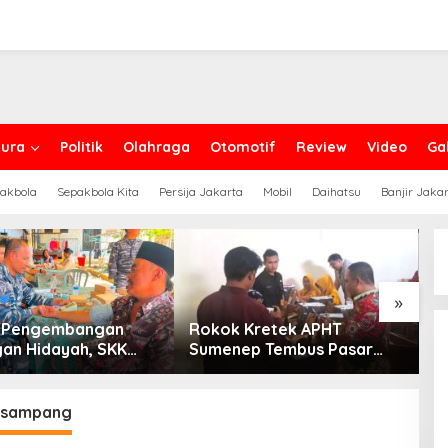
ura
Politik
Olahraga
Otomotif
Review
Video
Gal
akbola
Sepakbola Kita
Persija Jakarta
Mobil
Daihatsu
Banjir Jaka
»
g Pengembangan
Rokok Kretek APHT
D
an Hidayah, SKK
Sumenep Tembus Pasar
P
PC North Madura II
Indonesia Timur
t Sinergi dengan
an Sampang
 sampang