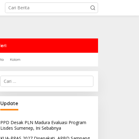
eri
rta
Kolom
Cari
untuk:
PRD Sampang Dukung
PPD Desak PLN Madura
Update
emidanaan Kaum LGBT
Evaluasi Program Lisdes
Sumenep, Ini Sebabnya
PPD Desak PLN Madura Evaluasi Program
Lisdes Sumenep, Ini Sebabnya
KUA-PPAS 2027 Disepakati, APBD Sampang