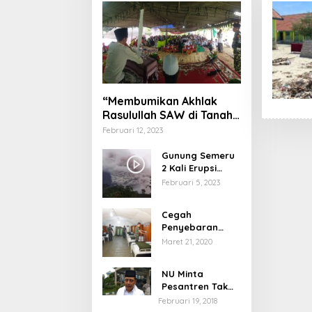
“Membumikan Akhlak
Rasulullah SAW di Tanah
Nusantara”
Februari 12, 2023
Gunung Semeru
2 Kali Erupsi
dengan Tinggi
Februari 5, 2023
Letusan 1.500
Meter
Cegah
Penyebaran
Virus Corona,
Maret 21, 2020
Dinkes Sumenep
Buka Posko
NU Minta
Pelayanan
Pesantren Tak
Terprovokasi
Februari 19, 2018
Teror Orang Gila