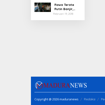
Rawa Terate
Rutin Banjir,
Anies Bakal Cek
Februari 19, 2018
Pabrik Sekitar
Copyright @ 2026 maduranews
Redaksi
Pe