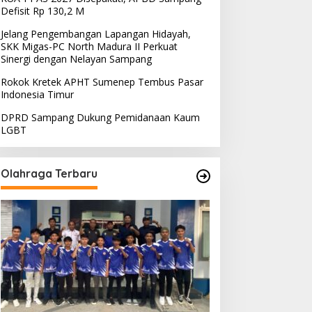
Defisit Rp 130,2 M
Jelang Pengembangan Lapangan Hidayah,
SKK Migas-PC North Madura II Perkuat
Sinergi dengan Nelayan Sampang
Rokok Kretek APHT Sumenep Tembus Pasar
Indonesia Timur
DPRD Sampang Dukung Pemidanaan Kaum
LGBT
Olahraga Terbaru
PRD Sampang Dukung
PPD Desak PLN Madura
emidanaan Kaum LGBT
Evaluasi Program Lisdes
Sumenep, Ini Sebabnya