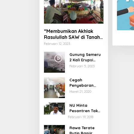
“Membumikan Akhlak
Rasulullah SAW di Tanah
Nusantara”
Februari 12, 2023
Gunung Semeru
2 Kali Erupsi
dengan Tinggi
Februari 5, 2023
Letusan 1.500
Meter
Cegah
Penyebaran
Virus Corona,
Maret 21, 2020
Dinkes Sumenep
Buka Posko
NU Minta
Pelayanan
Pesantren Tak
Terprovokasi
Februari 19, 2018
Teror Orang Gila
Rawa Terate
Rutin Banjir,