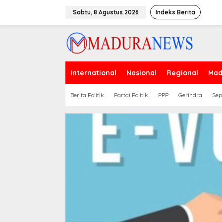
Lewati
ke
Sabtu, 8 Agustus 2026
Indeks Berita
konten
International
Nasional
Regional
Mad
Berita Politik
Partai Politik
PPP
Gerindra
Sep