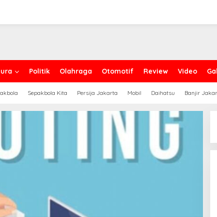
ura
Politik
Olahraga
Otomotif
Review
Video
Gal
akbola
Sepakbola Kita
Persija Jakarta
Mobil
Daihatsu
Banjir Jaka