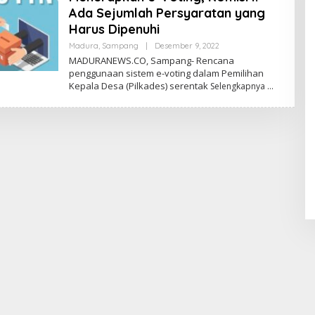
Ada Sejumlah Persyaratan yang
Harus Dipenuhi
Oleh
Madura
,
Sampang
|
Desember 9, 2022
Madura
MADURANEWS.CO, Sampang- Rencana
News
penggunaan sistem e-voting dalam Pemilihan
Kepala Desa (Pilkades) serentak
Selengkapnya