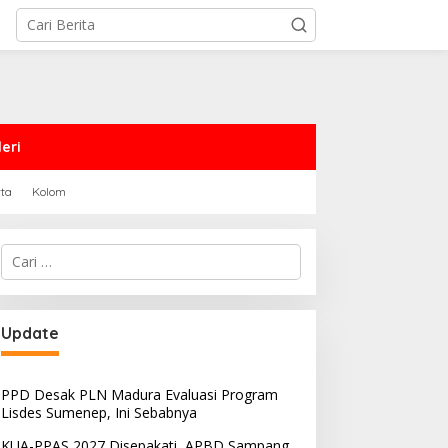
eri
rta
Kolom
Cari
untuk:
Update
PPD Desak PLN Madura Evaluasi Program
Lisdes Sumenep, Ini Sebabnya
KUA-PPAS 2027 Disepakati, APBD Sampang