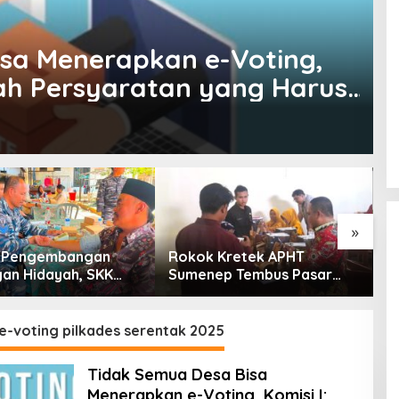
sa Menerapkan e-Voting,
lah Persyaratan yang Harus
»
g Pengembangan
Rokok Kretek APHT
D
an Hidayah, SKK
Sumenep Tembus Pasar
P
PC North Madura II
Indonesia Timur
t Sinergi dengan
an Sampang
e-voting pilkades serentak 2025
Tidak Semua Desa Bisa
Menerapkan e-Voting, Komisi I: