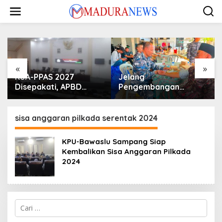
Lewati
ke
konten
«
»
KUA-PPAS 2027
Jelang
Disepakati, APBD
Pengembangan
Sampang Defisit Rp
Lapangan Hidayah,
130,2 M
SKK Migas-PC North
Madura II Perkuat
sisa anggaran pilkada serentak 2024
Sinergi dengan
Nelayan Sampang
KPU-Bawaslu Sampang Siap
Kembalikan Sisa Anggaran Pilkada
2024
Cari
untuk: