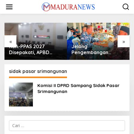
Lewati
ke
konten
«
»
KUA-PPAS 2027
Jelang
Disepakati, APBD
Pengembangan
Sampang Defisit Rp
Lapangan Hidayah,
130,2 M
SKK Migas-PC North
Madura II Perkuat
sidak pasar srimangunan
Sinergi dengan
Nelayan Sampang
Komisi II DPRD Sampang Sidak Pasar
Srimangunan
Cari
untuk: