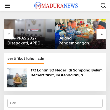
Lewati
ke
konten
«
»
KUA-PPAS 2027
Jelang
Disepakati, APBD
Pengembangan
Sampang Defisit Rp
Lapangan Hidayah,
130,2 M
SKK Migas-PC North
Madura II Perkuat
sertifikat lahan sdn
Sinergi dengan
Nelayan Sampang
173 Lahan SD Negeri di Sampang Belum
Bersertifikat, Ini Kendalanya
Cari
untuk: