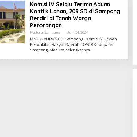
Komisi IV Selalu Terima Aduan
Konflik Lahan, 209 SD di Sampang
Berdiri di Tanah Warga
Perorangan
Oleh
Madura
,
Sampang
|
Juni 24, 2024
Admin
MADURANEWS.CO, Sampang– Komisi IV Dewan
Perwakilan Rakyat Daerah (DPRD) Kabupaten
Sampang, Madura,
Selengkapnya