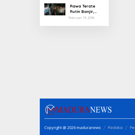
Rawa Terate
Rutin Banjir,
Anies Bakal Cek
Februari 19, 2018
Pabrik Sekitar
Copyright @ 2026 maduranews
Redaksi
Pe