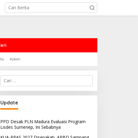
eri
rta
Kolom
Cari
untuk:
PRD Sampang Dukung
PPD Desak PLN Madura
Update
emidanaan Kaum LGBT
Evaluasi Program Lisdes
Sumenep, Ini Sebabnya
PPD Desak PLN Madura Evaluasi Program
Lisdes Sumenep, Ini Sebabnya
KUA-PPAS 2027 Disepakati, APBD Sampang