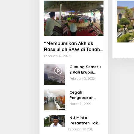
“Membumikan Akhlak
Rasulullah SAW di Tanah
Nusantara”
Februari 12, 2023
Gunung Semeru
2 Kali Erupsi
dengan Tinggi
Februari 5, 2023
Letusan 1.500
Meter
Cegah
Penyebaran
Virus Corona,
Maret 21, 2020
Dinkes Sumenep
Buka Posko
NU Minta
Pelayanan
Pesantren Tak
Terprovokasi
Februari 19, 2018
Teror Orang Gila