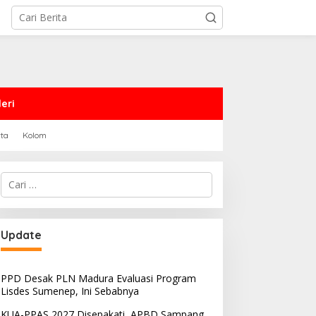
eri
rta
Kolom
Cari
untuk:
PRD Sampang Dukung
PPD Desak PLN Madura
Update
emidanaan Kaum LGBT
Evaluasi Program Lisdes
Sumenep, Ini Sebabnya
PPD Desak PLN Madura Evaluasi Program
Lisdes Sumenep, Ini Sebabnya
KUA-PPAS 2027 Disepakati, APBD Sampang