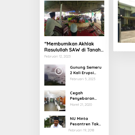
“Membumikan Akhlak
Rasulullah SAW di Tanah
Nusantara”
Februari 12, 2023
Gunung Semeru
2 Kali Erupsi
dengan Tinggi
Februari 5, 2023
Letusan 1.500
Meter
Cegah
Penyebaran
Virus Corona,
Maret 21, 2020
Dinkes Sumenep
Buka Posko
NU Minta
Pelayanan
Pesantren Tak
Terprovokasi
Februari 19, 2018
Teror Orang Gila