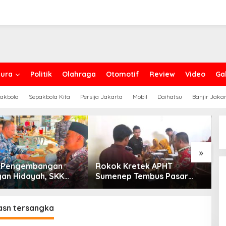
ura
Politik
Olahraga
Otomotif
Review
Video
Gal
akbola
Sepakbola Kita
Persija Jakarta
Mobil
Daihatsu
Banjir Jaka
»
g Pengembangan
Rokok Kretek APHT
D
an Hidayah, SKK
Sumenep Tembus Pasar
P
PC North Madura II
Indonesia Timur
t Sinergi dengan
an Sampang
asn tersangka