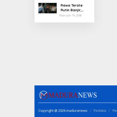
Rawa Terate
Rutin Banjir,
Anies Bakal Cek
Februari 19, 2018
Pabrik Sekitar
Copyright @ 2026 maduranews
Redaksi
Pe