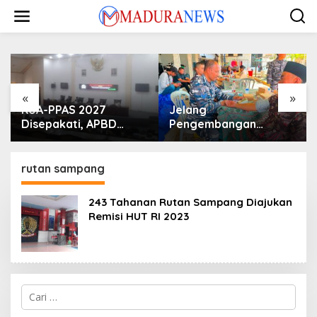
Lewati
ke
konten
«
»
KUA-PPAS 2027
Jelang
Disepakati, APBD
Pengembangan
Sampang Defisit Rp
Lapangan Hidayah,
130,2 M
SKK Migas-PC North
Madura II Perkuat
rutan sampang
Sinergi dengan
Nelayan Sampang
243 Tahanan Rutan Sampang Diajukan
Remisi HUT RI 2023
Cari
untuk: