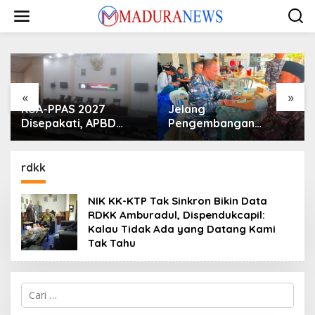
Lewati
ke
konten
«
»
KUA-PPAS 2027
Jelang
Disepakati, APBD
Pengembangan
Sampang Defisit Rp
Lapangan Hidayah,
130,2 M
SKK Migas-PC North
Madura II Perkuat
rdkk
Sinergi dengan
Nelayan Sampang
NIK KK-KTP Tak Sinkron Bikin Data
RDKK Amburadul, Dispendukcapil:
Kalau Tidak Ada yang Datang Kami
Tak Tahu
Cari
untuk: