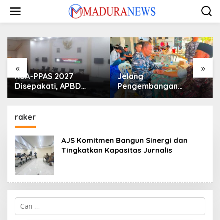
Lewati
ke
konten
«
»
KUA-PPAS 2027
Jelang
Disepakati, APBD
Pengembangan
Sampang Defisit Rp
Lapangan Hidayah,
130,2 M
SKK Migas-PC North
Madura II Perkuat
raker
Sinergi dengan
Nelayan Sampang
AJS Komitmen Bangun Sinergi dan
Tingkatkan Kapasitas Jurnalis
Cari
untuk: