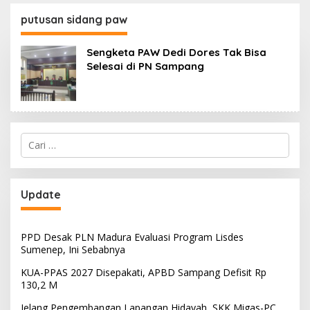
130,2 M
SKK Migas-PC North
Madura II Perkuat
putusan sidang paw
Sinergi dengan
Nelayan Sampang
Sengketa PAW Dedi Dores Tak Bisa
Selesai di PN Sampang
Cari
untuk:
Update
PPD Desak PLN Madura Evaluasi Program Lisdes
Sumenep, Ini Sebabnya
KUA-PPAS 2027 Disepakati, APBD Sampang Defisit Rp
130,2 M
Jelang Pengembangan Lapangan Hidayah, SKK Migas-PC