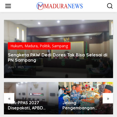
Lewati
ke
konten
Hukum
,
Madura
,
Politik
,
Sampang
Sengketa PAW Dedi Dores Tak Bisa Selesai di
PN Sampang
Juni 7, 2023
«
»
KUA-PPAS 2027
Jelang
Disepakati, APBD
Pengembangan
Sampang Defisit Rp
Lapangan Hidayah,