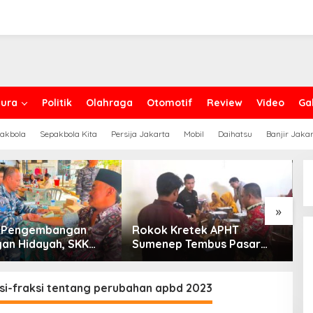
ura
Politik
Olahraga
Otomotif
Review
Video
Gal
akbola
Sepakbola Kita
Persija Jakarta
Mobil
Daihatsu
Banjir Jaka
»
g Pengembangan
Rokok Kretek APHT
D
an Hidayah, SKK
Sumenep Tembus Pasar
P
PC North Madura II
Indonesia Timur
t Sinergi dengan
an Sampang
ksi-fraksi tentang perubahan apbd 2023