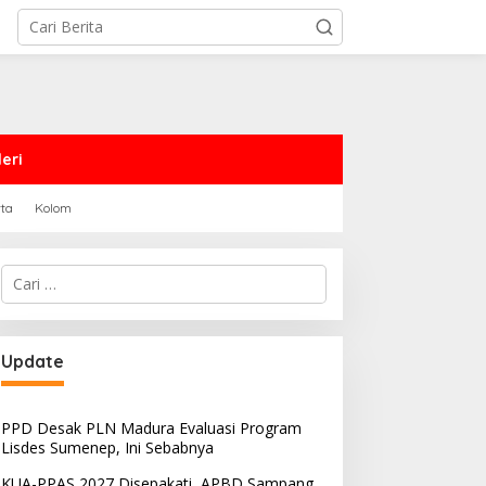
eri
rta
Kolom
Cari
untuk:
PRD Sampang Dukung
PPD Desak PLN Madura
Update
emidanaan Kaum LGBT
Evaluasi Program Lisdes
Sumenep, Ini Sebabnya
PPD Desak PLN Madura Evaluasi Program
Lisdes Sumenep, Ini Sebabnya
KUA-PPAS 2027 Disepakati, APBD Sampang