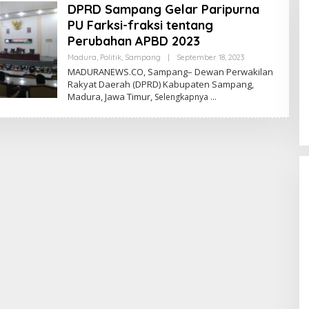
DPRD Sampang Gelar Paripurna
PU Farksi-fraksi tentang
Perubahan APBD 2023
Oleh
Madura
,
Politik
,
Sampang
|
September 18, 2023
Admin
MADURANEWS.CO, Sampang– Dewan Perwakilan
Rakyat Daerah (DPRD) Kabupaten Sampang,
Madura, Jawa Timur,
Selengkapnya