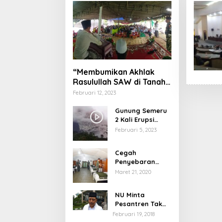
“Membumikan Akhlak
Rasulullah SAW di Tanah
Nusantara”
Februari 12, 2023
Gunung Semeru
2 Kali Erupsi
dengan Tinggi
Februari 5, 2023
Letusan 1.500
Meter
Cegah
Penyebaran
Virus Corona,
Maret 21, 2020
Dinkes Sumenep
Buka Posko
NU Minta
Pelayanan
Pesantren Tak
Terprovokasi
Februari 19, 2018
Teror Orang Gila