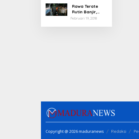
Rawa Terate
Rutin Banjir,
Anies Bakal Cek
Februari 19, 2018
Pabrik Sekitar
Copyright @ 2026 maduranews
Redaksi
Pe