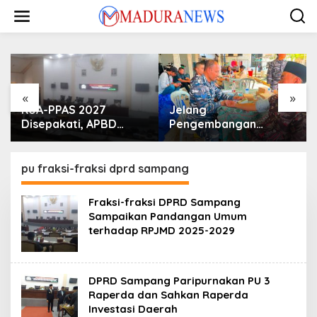
Lewati
ke
konten
«
»
KUA-PPAS 2027
Jelang
Disepakati, APBD
Pengembangan
Sampang Defisit Rp
Lapangan Hidayah,
130,2 M
SKK Migas-PC North
Madura II Perkuat
pu fraksi-fraksi dprd sampang
Sinergi dengan
Nelayan Sampang
Fraksi-fraksi DPRD Sampang
Sampaikan Pandangan Umum
terhadap RPJMD 2025-2029
DPRD Sampang Paripurnakan PU 3
Raperda dan Sahkan Raperda
Investasi Daerah