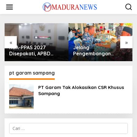
Lewati
ke
konten
«
»
KUA-PPAS 2027
Jelang
Disepakati, APBD
Pengembangan
Sampang Defisit Rp
Lapangan Hidayah,
130,2 M
SKK Migas-PC North
Madura II Perkuat
pt garam sampang
Sinergi dengan
Nelayan Sampang
PT Garam Tak Alokasikan CSR Khusus
Sampang
Cari
untuk: