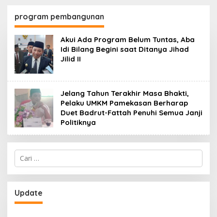
130,2 M
SKK Migas-PC North
Madura II Perkuat
program pembangunan
Sinergi dengan
Nelayan Sampang
Akui Ada Program Belum Tuntas, Aba
Idi Bilang Begini saat Ditanya Jihad
Jilid II
Jelang Tahun Terakhir Masa Bhakti,
Pelaku UMKM Pamekasan Berharap
Duet Badrut-Fattah Penuhi Semua Janji
Politiknya
Cari
untuk:
Update