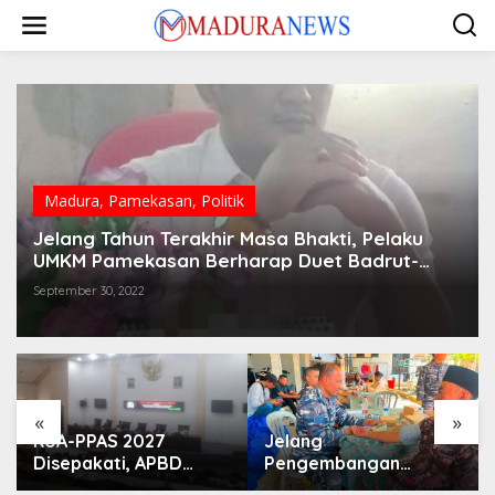
Lewati
ke
konten
Madura
,
Pamekasan
,
Politik
Jelang Tahun Terakhir Masa Bhakti, Pelaku
UMKM Pamekasan Berharap Duet Badrut-
Fattah Penuhi Semua Janji Politiknya
September 30, 2022
«
»
KUA-PPAS 2027
Jelang
Disepakati, APBD
Pengembangan
Sampang Defisit Rp
Lapangan Hidayah,