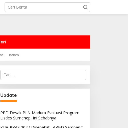
eri
rta
Kolom
Cari
untuk:
PRD Sampang Dukung
PPD Desak PLN Madura
Update
emidanaan Kaum LGBT
Evaluasi Program Lisdes
Sumenep, Ini Sebabnya
PPD Desak PLN Madura Evaluasi Program
Lisdes Sumenep, Ini Sebabnya
KUA-PPAS 2027 Disepakati, APBD Sampang