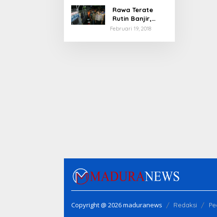
Rawa Terate
Rutin Banjir,
Anies Bakal Cek
Februari 19, 2018
Pabrik Sekitar
Copyright @ 2026 maduranews
Redaksi
Pe