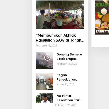
“Membumikan Akhlak
Rasulullah SAW di Tanah
Nusantara”
Februari 12, 2023
Gunung Semeru
2 Kali Erupsi
dengan Tinggi
Februari 5, 2023
Letusan 1.500
Meter
Cegah
Penyebaran
Virus Corona,
Maret 21, 2020
Dinkes Sumenep
Buka Posko
NU Minta
Pelayanan
Pesantren Tak
Terprovokasi
Februari 19, 2018
Teror Orang Gila