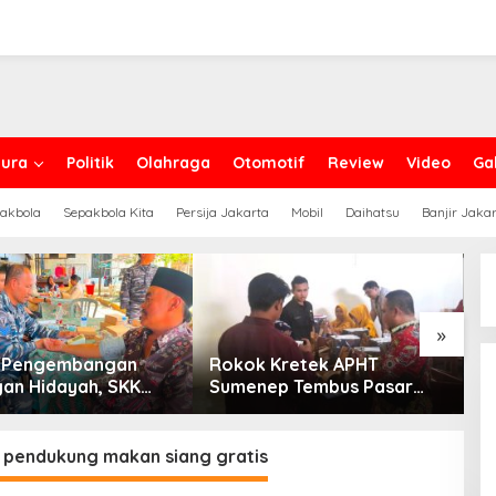
ura
Politik
Olahraga
Otomotif
Review
Video
Gal
akbola
Sepakbola Kita
Persija Jakarta
Mobil
Daihatsu
Banjir Jaka
»
g Pengembangan
Rokok Kretek APHT
D
an Hidayah, SKK
Sumenep Tembus Pasar
P
PC North Madura II
Indonesia Timur
t Sinergi dengan
an Sampang
 pendukung makan siang gratis