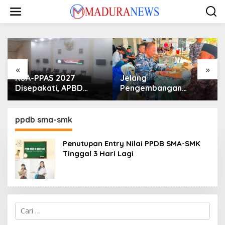
Lewati
ke
konten
«
»
KUA-PPAS 2027
Jelang
Disepakati, APBD
Pengembangan
Sampang Defisit Rp
Lapangan Hidayah,
130,2 M
SKK Migas-PC North
Madura II Perkuat
ppdb sma-smk
Sinergi dengan
Nelayan Sampang
Penutupan Entry Nilai PPDB SMA-SMK
Tinggal 3 Hari Lagi
Cari
untuk: