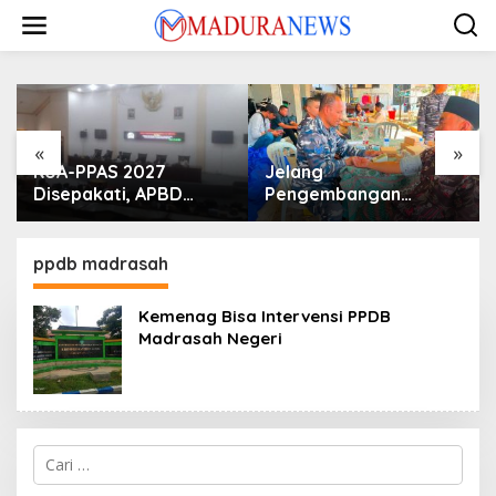
Lewati
ke
konten
«
»
KUA-PPAS 2027
Jelang
Disepakati, APBD
Pengembangan
Sampang Defisit Rp
Lapangan Hidayah,
130,2 M
SKK Migas-PC North
Madura II Perkuat
ppdb madrasah
Sinergi dengan
Nelayan Sampang
Kemenag Bisa Intervensi PPDB
Madrasah Negeri
Cari
untuk: