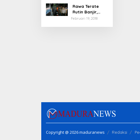
Rawa Terate
Rutin Banjir,
Anies Bakal Cek
Februari 19, 2018
Pabrik Sekitar
Copyright @ 2026 maduranews
Redaksi
Pe