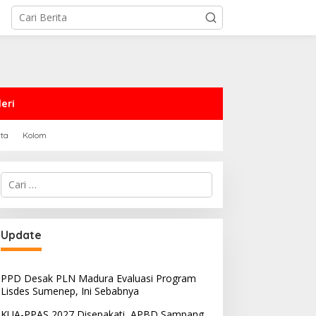
eri
rta
Kolom
Cari
untuk:
PRD Sampang Dukung
PPD Desak PLN Madura
Update
emidanaan Kaum LGBT
Evaluasi Program Lisdes
Sumenep, Ini Sebabnya
PPD Desak PLN Madura Evaluasi Program
Lisdes Sumenep, Ini Sebabnya
KUA-PPAS 2027 Disepakati, APBD Sampang