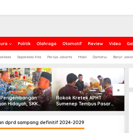
ura
Politik
Olahraga
Otomotif
Review
Video
Gal
akbola
Sepakbola Kita
Persija Jakarta
Mobil
Daihatsu
Banjir Jaka
»
g Pengembangan
Rokok Kretek APHT
D
an Hidayah, SKK
Sumenep Tembus Pasar
P
PC North Madura II
Indonesia Timur
t Sinergi dengan
an Sampang
an dprd sampang definitif 2024-2029