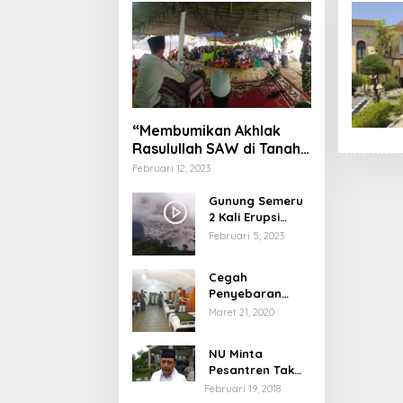
“Membumikan Akhlak
Rasulullah SAW di Tanah
Nusantara”
Februari 12, 2023
Gunung Semeru
2 Kali Erupsi
dengan Tinggi
Februari 5, 2023
Letusan 1.500
Meter
Cegah
Penyebaran
Virus Corona,
Maret 21, 2020
Dinkes Sumenep
Buka Posko
NU Minta
Pelayanan
Pesantren Tak
Terprovokasi
Februari 19, 2018
Teror Orang Gila