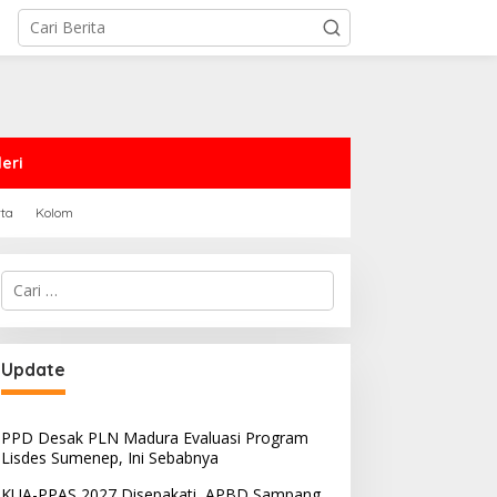
eri
rta
Kolom
Cari
untuk:
PRD Sampang Dukung
PPD Desak PLN Madura
Update
emidanaan Kaum LGBT
Evaluasi Program Lisdes
Sumenep, Ini Sebabnya
PPD Desak PLN Madura Evaluasi Program
Lisdes Sumenep, Ini Sebabnya
KUA-PPAS 2027 Disepakati, APBD Sampang