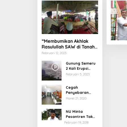
“Membumikan Akhlak
Rasulullah SAW di Tanah
Nusantara”
Februari 12, 2023
Gunung Semeru
2 Kali Erupsi
dengan Tinggi
Februari 5, 2023
Letusan 1.500
Meter
Cegah
Penyebaran
Virus Corona,
Maret 21, 2020
Dinkes Sumenep
Buka Posko
NU Minta
Pelayanan
Pesantren Tak
Terprovokasi
Februari 19, 2018
Teror Orang Gila