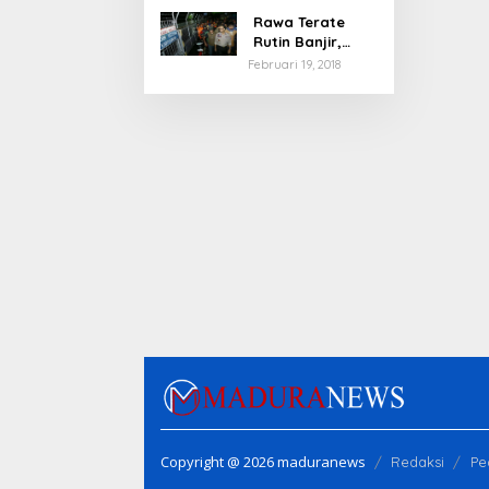
Rawa Terate
Rutin Banjir,
Anies Bakal Cek
Februari 19, 2018
Pabrik Sekitar
Copyright @ 2026 maduranews
Redaksi
Pe