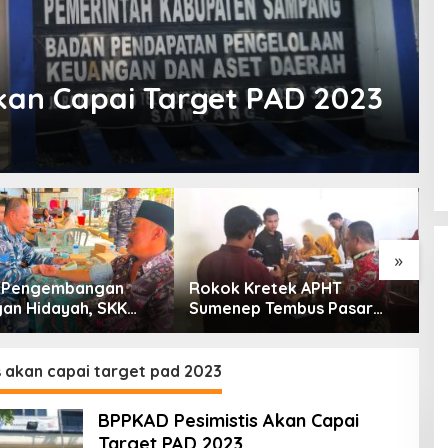
kan Capai Target PAD 2023
»
g Pengembangan
Rokok Kretek APHT
D
an Hidayah, SKK
Sumenep Tembus Pasar
P
PC North Madura II
Indonesia Timur
t Sinergi dengan
an Sampang
s akan capai target pad 2023
BPPKAD Pesimistis Akan Capai
Target PAD 2023