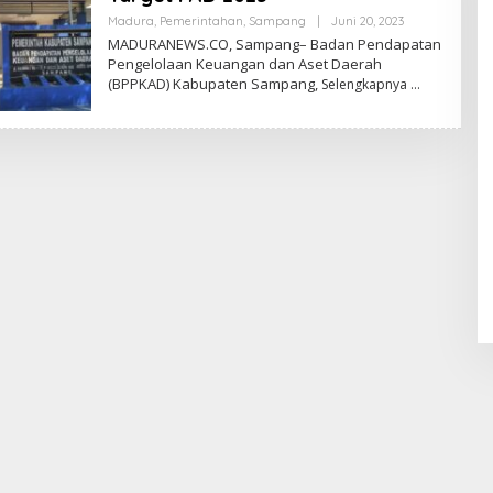
Oleh
Madura
,
Pemerintahan
,
Sampang
|
Juni 20, 2023
Admin
MADURANEWS.CO, Sampang– Badan Pendapatan
Pengelolaan Keuangan dan Aset Daerah
(BPPKAD) Kabupaten Sampang,
Selengkapnya