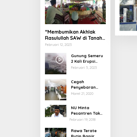
“Membumikan Akhlak
Rasulullah SAW di Tanah
Nusantara”
Februari 12, 2023
Gunung Semeru
2 Kali Erupsi
dengan Tinggi
Februari 5, 2023
Letusan 1.500
Meter
Cegah
Penyebaran
Virus Corona,
Maret 21, 2020
Dinkes Sumenep
Buka Posko
NU Minta
Pelayanan
Pesantren Tak
Terprovokasi
Februari 19, 2018
Teror Orang Gila
Rawa Terate
Rutin Banjir,