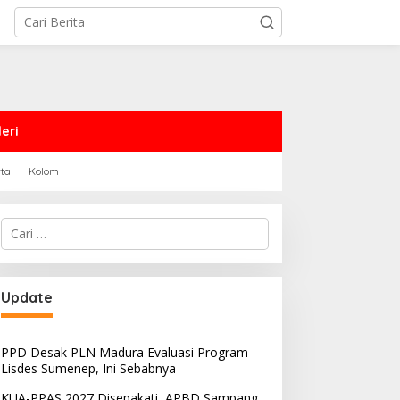
eri
rta
Kolom
Cari
untuk:
Update
PPD Desak PLN Madura Evaluasi Program
Lisdes Sumenep, Ini Sebabnya
KUA-PPAS 2027 Disepakati, APBD Sampang