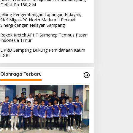
Defisit Rp 130,2 M
Jelang Pengembangan Lapangan Hidayah,
SKK Migas-PC North Madura II Perkuat
Sinergi dengan Nelayan Sampang
Rokok Kretek APHT Sumenep Tembus Pasar
Indonesia Timur
DPRD Sampang Dukung Pemidanaan Kaum
LGBT
Olahraga Terbaru
PRD Sampang Dukung
PPD Desak PLN Madura
emidanaan Kaum LGBT
Evaluasi Program Lisdes
Sumenep, Ini Sebabnya