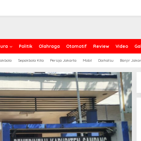
ura
Politik
Olahraga
Otomotif
Review
Video
Gal
akbola
Sepakbola Kita
Persija Jakarta
Mobil
Daihatsu
Banjir Jaka