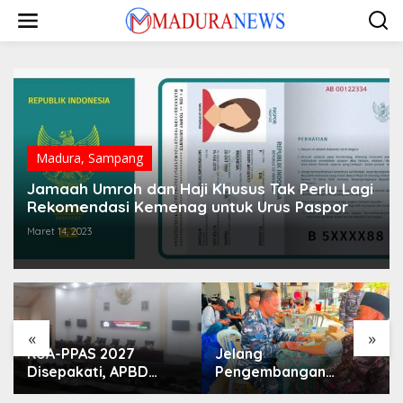
Lewati
ke
konten
Madura
,
Sampang
Jamaah Umroh dan Haji Khusus Tak Perlu Lagi
Rekomendasi Kemenag untuk Urus Paspor
Maret 14, 2023
«
»
KUA-PPAS 2027
Jelang
Disepakati, APBD
Pengembangan
Sampang Defisit Rp
Lapangan Hidayah,