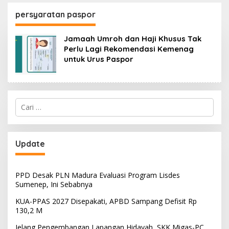
130,2 M
SKK Migas-PC North
Madura II Perkuat
persyaratan paspor
Sinergi dengan
Nelayan Sampang
Jamaah Umroh dan Haji Khusus Tak
Perlu Lagi Rekomendasi Kemenag
untuk Urus Paspor
Cari
untuk:
Update
PPD Desak PLN Madura Evaluasi Program Lisdes
Sumenep, Ini Sebabnya
KUA-PPAS 2027 Disepakati, APBD Sampang Defisit Rp
130,2 M
Jelang Pengembangan Lapangan Hidayah, SKK Migas-PC