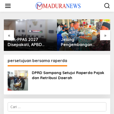
Lewati
ke
konten
«
»
KUA-PPAS 2027
Jelang
Disepakati, APBD
Pengembangan
Sampang Defisit Rp
Lapangan Hidayah,
130,2 M
SKK Migas-PC North
Madura II Perkuat
persetujuan bersama raperda
Sinergi dengan
Nelayan Sampang
DPRD Sampang Setujui Raperda Pajak
dan Retribusi Daerah
Cari
untuk: