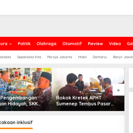
ura
Politik
Olahraga
Otomotif
Review
Video
Gal
akbola
Sepakbola Kita
Persija Jakarta
Mobil
Daihatsu
Banjir Jaka
»
g Pengembangan
Rokok Kretek APHT
D
an Hidayah, SKK
Sumenep Tembus Pasar
P
PC North Madura II
Indonesia Timur
t Sinergi dengan
an Sampang
akaan inklusif