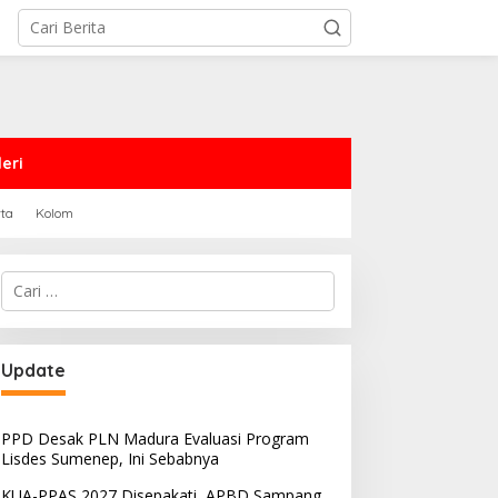
eri
rta
Kolom
Cari
untuk:
PRD Sampang Dukung
PPD Desak PLN Madura
Update
emidanaan Kaum LGBT
Evaluasi Program Lisdes
Sumenep, Ini Sebabnya
PPD Desak PLN Madura Evaluasi Program
Lisdes Sumenep, Ini Sebabnya
KUA-PPAS 2027 Disepakati, APBD Sampang