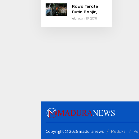
Rawa Terate
Rutin Banjir,
Anies Bakal Cek
Februari 19, 2018
Pabrik Sekitar
Copyright @ 2026 maduranews
Redaksi
Pe