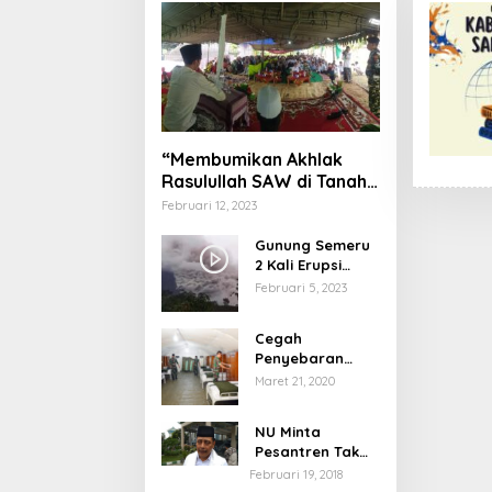
“Membumikan Akhlak
Rasulullah SAW di Tanah
Nusantara”
Februari 12, 2023
Gunung Semeru
2 Kali Erupsi
dengan Tinggi
Februari 5, 2023
Letusan 1.500
Meter
Cegah
Penyebaran
Virus Corona,
Maret 21, 2020
Dinkes Sumenep
Buka Posko
NU Minta
Pelayanan
Pesantren Tak
Terprovokasi
Februari 19, 2018
Teror Orang Gila