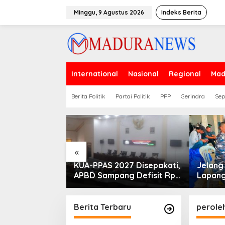
Lewati
ke
Minggu, 9 Agustus 2026
Indeks Berita
konten
International
Nasional
Regional
Mad
Berita Politik
Partai Politik
PPP
Gerindra
Sep
«
PLN Madura
KUA-PPAS 2027 Disepakati,
Jelan
ogram Lisdes
APBD Sampang Defisit Rp
Lapang
i Sebabnya
130,2 M
Migas-
Perkua
Nelay
Berita Terbaru
perole