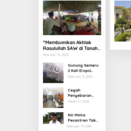
“Membumikan Akhlak
Rasulullah SAW di Tanah
Nusantara”
Februari 12, 2023
Gunung Semeru
2 Kali Erupsi
dengan Tinggi
Februari 5, 2023
Letusan 1.500
Meter
Cegah
Penyebaran
Virus Corona,
Maret 21, 2020
Dinkes Sumenep
Buka Posko
NU Minta
Pelayanan
Pesantren Tak
Terprovokasi
Februari 19, 2018
Teror Orang Gila