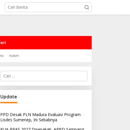
eri
rta
Kolom
Cari
untuk:
PRD Sampang Dukung
PPD Desak PLN Madura
Update
emidanaan Kaum LGBT
Evaluasi Program Lisdes
Sumenep, Ini Sebabnya
PPD Desak PLN Madura Evaluasi Program
Lisdes Sumenep, Ini Sebabnya
KUA-PPAS 2027 Disepakati, APBD Sampang