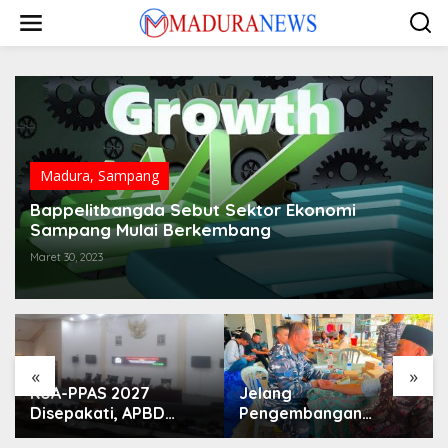
Lewati
ke
konten
Madura
,
Sampang
Bappelitbangda Sebut Sektor Ekonomi
Sampang Mulai Berkembang
Maret 30, 2023
«
»
KUA-PPAS 2027
Jelang
Disepakati, APBD
Pengembangan
Sampang Defisit Rp
Lapangan Hidayah,