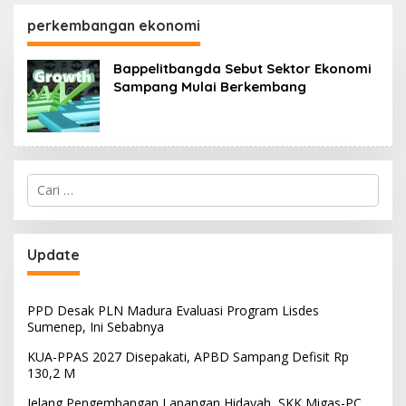
130,2 M
SKK Migas-PC North
Madura II Perkuat
perkembangan ekonomi
Sinergi dengan
Nelayan Sampang
Bappelitbangda Sebut Sektor Ekonomi
Sampang Mulai Berkembang
Cari
untuk:
Update
PPD Desak PLN Madura Evaluasi Program Lisdes
Sumenep, Ini Sebabnya
KUA-PPAS 2027 Disepakati, APBD Sampang Defisit Rp
130,2 M
Jelang Pengembangan Lapangan Hidayah, SKK Migas-PC