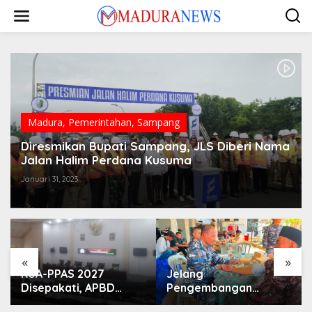
Lewati
ke
konten
Madura
,
Pemerintahan
,
Sampang
Diresmikan Bupati Sampang, JLS Diberi Nama
Jalan Halim Perdana Kusuma
Januari 31, 2023
«
»
KUA-PPAS 2027
Jelang
Disepakati, APBD
Pengembangan
Sampang Defisit Rp
Lapangan Hidayah,