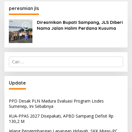
130,2 M
SKK Migas-PC North
Madura II Perkuat
peresmian jls
Sinergi dengan
Nelayan Sampang
Diresmikan Bupati Sampang, JLS Diberi
Nama Jalan Halim Perdana Kusuma
Cari
untuk:
Update
PPD Desak PLN Madura Evaluasi Program Lisdes
Sumenep, Ini Sebabnya
KUA-PPAS 2027 Disepakati, APBD Sampang Defisit Rp
130,2 M
Jelang Pengembangan Lapangan Hidayah, SKK Migas-PC