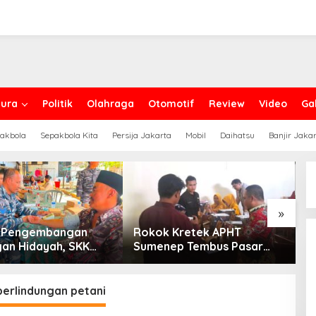
ura
Politik
Olahraga
Otomotif
Review
Video
Gal
akbola
Sepakbola Kita
Persija Jakarta
Mobil
Daihatsu
Banjir Jaka
»
g Pengembangan
Rokok Kretek APHT
D
an Hidayah, SKK
Sumenep Tembus Pasar
P
PC North Madura II
Indonesia Timur
t Sinergi dengan
an Sampang
perlindungan petani