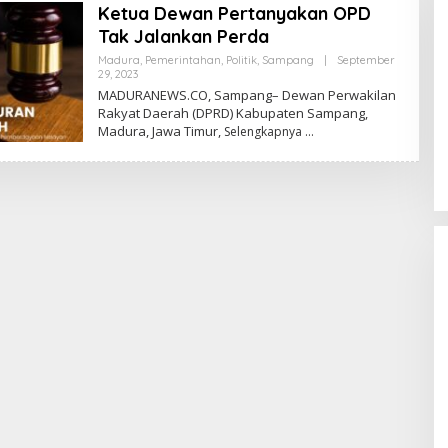
Ketua Dewan Pertanyakan OPD
Tak Jalankan Perda
Madura
,
Pemerintahan
,
Politik
,
Sampang
|
September
Oleh
29, 2023
Admin
MADURANEWS.CO, Sampang– Dewan Perwakilan
Rakyat Daerah (DPRD) Kabupaten Sampang,
Madura, Jawa Timur,
Selengkapnya