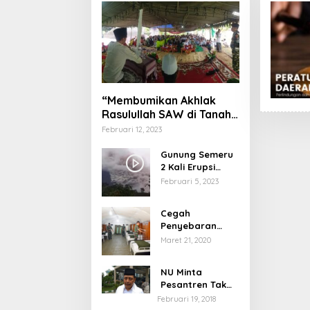
“Membumikan Akhlak
Rasulullah SAW di Tanah
Nusantara”
Februari 12, 2023
Gunung Semeru
2 Kali Erupsi
dengan Tinggi
Februari 5, 2023
Letusan 1.500
Meter
Cegah
Penyebaran
Virus Corona,
Maret 21, 2020
Dinkes Sumenep
Buka Posko
NU Minta
Pelayanan
Pesantren Tak
Terprovokasi
Februari 19, 2018
Teror Orang Gila