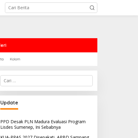
eri
rta
Kolom
Cari
untuk:
PRD Sampang Dukung
PPD Desak PLN Madura
Update
emidanaan Kaum LGBT
Evaluasi Program Lisdes
Sumenep, Ini Sebabnya
PPD Desak PLN Madura Evaluasi Program
Lisdes Sumenep, Ini Sebabnya
KUA-PPAS 2027 Disepakati, APBD Sampang