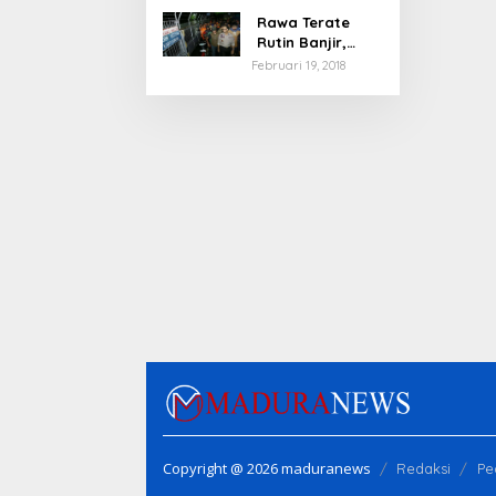
Rawa Terate
Rutin Banjir,
Anies Bakal Cek
Februari 19, 2018
Pabrik Sekitar
Copyright @ 2026 maduranews
Redaksi
Pe