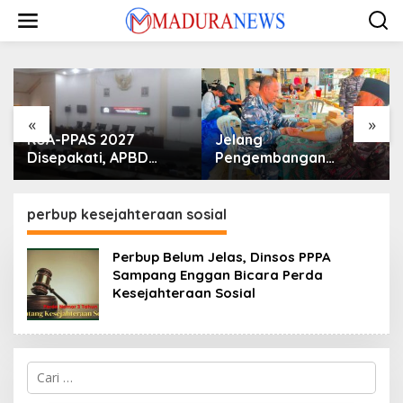
Lewati
ke
konten
«
»
KUA-PPAS 2027
Jelang
Disepakati, APBD
Pengembangan
Sampang Defisit Rp
Lapangan Hidayah,
130,2 M
SKK Migas-PC North
Madura II Perkuat
perbup kesejahteraan sosial
Sinergi dengan
Nelayan Sampang
Perbup Belum Jelas, Dinsos PPPA
Sampang Enggan Bicara Perda
Kesejahteraan Sosial
Cari
untuk: