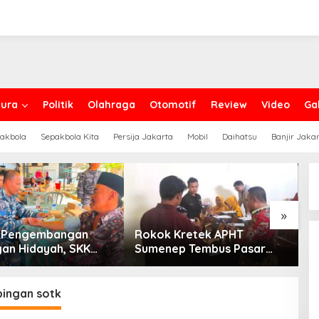
ura
Politik
Olahraga
Otomotif
Review
Video
Gal
akbola
Sepakbola Kita
Persija Jakarta
Mobil
Daihatsu
Banjir Jaka
»
g Pengembangan
Rokok Kretek APHT
D
an Hidayah, SKK
Sumenep Tembus Pasar
P
PC North Madura II
Indonesia Timur
t Sinergi dengan
an Sampang
ingan sotk