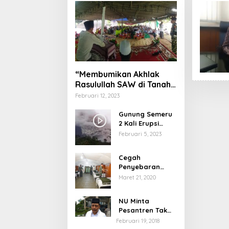
“Membumikan Akhlak
Rasulullah SAW di Tanah
Nusantara”
Februari 12, 2023
Gunung Semeru
2 Kali Erupsi
dengan Tinggi
Februari 5, 2023
Letusan 1.500
Meter
Cegah
Penyebaran
Virus Corona,
Maret 21, 2020
Dinkes Sumenep
Buka Posko
NU Minta
Pelayanan
Pesantren Tak
Terprovokasi
Februari 19, 2018
Teror Orang Gila