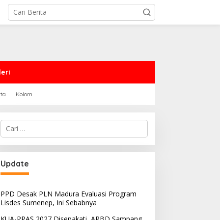
eri
rta
Kolom
Cari
untuk:
PRD Sampang Dukung
PPD Desak PLN Madura
Update
emidanaan Kaum LGBT
Evaluasi Program Lisdes
Sumenep, Ini Sebabnya
PPD Desak PLN Madura Evaluasi Program
Lisdes Sumenep, Ini Sebabnya
KUA-PPAS 2027 Disepakati, APBD Sampang