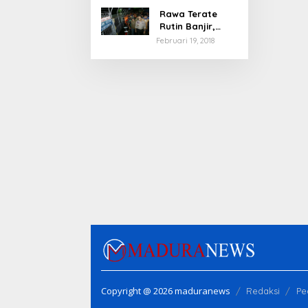
Rawa Terate
Rutin Banjir,
Anies Bakal Cek
Februari 19, 2018
Pabrik Sekitar
Copyright @ 2026 maduranews
Redaksi
Pe