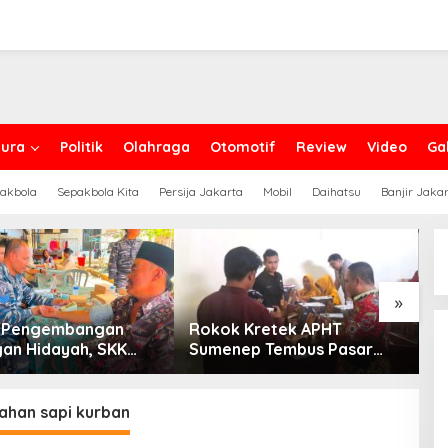
ura
Politik
Olahraga
Otomotif
Review
Video
Gal
akbola
Sepakbola Kita
Persija Jakarta
Mobil
Daihatsu
Banjir Jaka
»
g Pengembangan
Rokok Kretek APHT
D
an Hidayah, SKK
Sumenep Tembus Pasar
P
PC North Madura II
Indonesia Timur
t Sinergi dengan
an Sampang
ahan sapi kurban