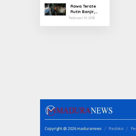
Rawa Terate
Rutin Banjir,
Anies Bakal Cek
Februari 19, 2018
Pabrik Sekitar
Copyright @ 2026 maduranews
Redaksi
Pe