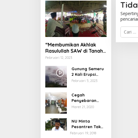
Tid
Sepertin
pencari
Cari
untuk:
“Membumikan Akhlak
Rasulullah SAW di Tanah
Nusantara”
Februari 12, 2023
Gunung Semeru
2 Kali Erupsi
dengan Tinggi
Februari 5, 2023
Letusan 1.500
Meter
Cegah
Penyebaran
Virus Corona,
Maret 21, 2020
Dinkes Sumenep
Buka Posko
NU Minta
Pelayanan
Pesantren Tak
Terprovokasi
Februari 19, 2018
Teror Orang Gila