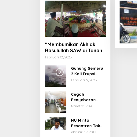
“Membumikan Akhlak
Rasulullah SAW di Tanah
Nusantara”
Februari 12, 2023
Gunung Semeru
2 Kali Erupsi
dengan Tinggi
Februari 5, 2023
Letusan 1.500
Meter
Cegah
Penyebaran
Virus Corona,
Maret 21, 2020
Dinkes Sumenep
Buka Posko
NU Minta
Pelayanan
Pesantren Tak
Terprovokasi
Februari 19, 2018
Teror Orang Gila