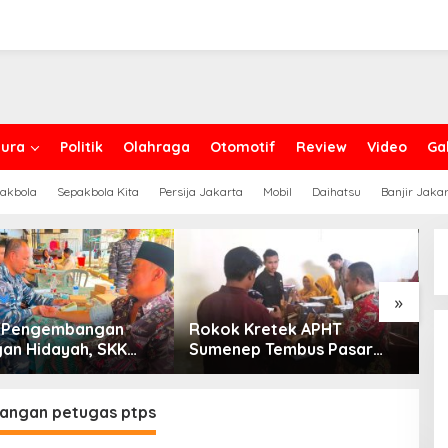
ura
Politik
Olahraga
Otomotif
Review
Video
Gal
akbola
Sepakbola Kita
Persija Jakarta
Mobil
Daihatsu
Banjir Jaka
»
g Pengembangan
Rokok Kretek APHT
D
an Hidayah, SKK
Sumenep Tembus Pasar
P
PC North Madura II
Indonesia Timur
t Sinergi dengan
an Sampang
angan petugas ptps