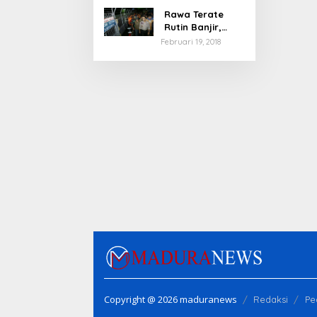
Rawa Terate
Rutin Banjir,
Anies Bakal Cek
Februari 19, 2018
Pabrik Sekitar
Copyright @ 2026 maduranews
Redaksi
Pe