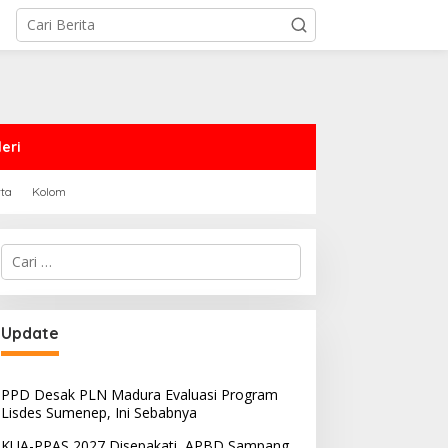
eri
rta
Kolom
Cari
untuk:
PRD Sampang Dukung
PPD Desak PLN Madura
Update
emidanaan Kaum LGBT
Evaluasi Program Lisdes
Sumenep, Ini Sebabnya
PPD Desak PLN Madura Evaluasi Program
Lisdes Sumenep, Ini Sebabnya
KUA-PPAS 2027 Disepakati, APBD Sampang