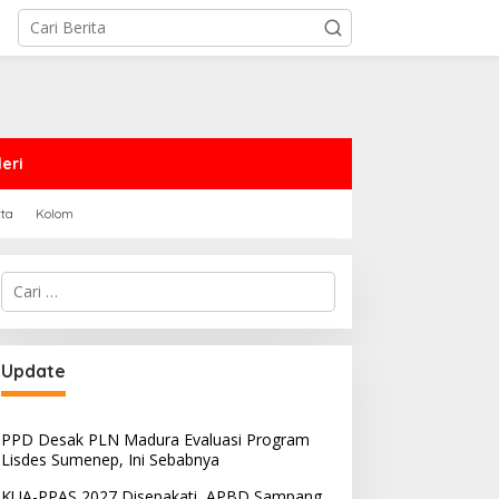
eri
rta
Kolom
Cari
untuk:
PRD Sampang Dukung
PPD Desak PLN Madura
Update
emidanaan Kaum LGBT
Evaluasi Program Lisdes
Sumenep, Ini Sebabnya
PPD Desak PLN Madura Evaluasi Program
Lisdes Sumenep, Ini Sebabnya
KUA-PPAS 2027 Disepakati, APBD Sampang