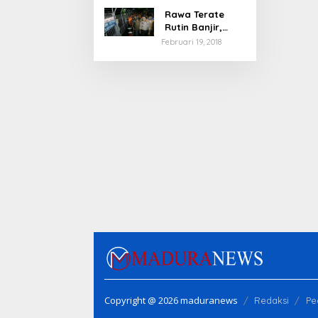
Rawa Terate
Rutin Banjir,
Anies Bakal Cek
Februari 19, 2018
Pabrik Sekitar
Copyright @ 2026 maduranews
Redaksi
Pe