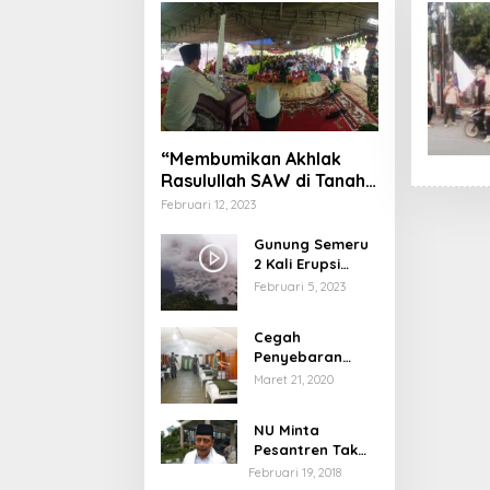
“Membumikan Akhlak
Rasulullah SAW di Tanah
Nusantara”
Februari 12, 2023
Gunung Semeru
2 Kali Erupsi
dengan Tinggi
Februari 5, 2023
Letusan 1.500
Meter
Cegah
Penyebaran
Virus Corona,
Maret 21, 2020
Dinkes Sumenep
Buka Posko
NU Minta
Pelayanan
Pesantren Tak
Terprovokasi
Februari 19, 2018
Teror Orang Gila