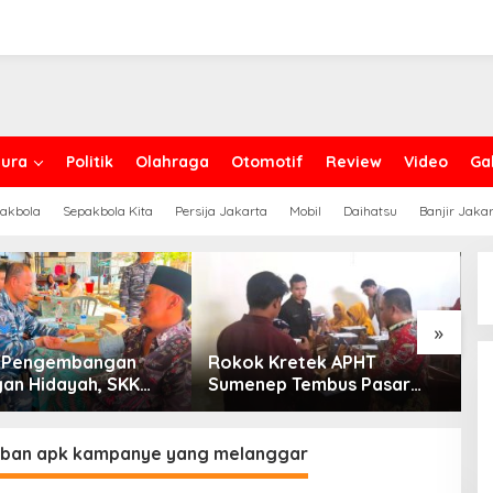
ura
Politik
Olahraga
Otomotif
Review
Video
Gal
akbola
Sepakbola Kita
Persija Jakarta
Mobil
Daihatsu
Banjir Jaka
»
g Pengembangan
Rokok Kretek APHT
D
an Hidayah, SKK
Sumenep Tembus Pasar
P
PC North Madura II
Indonesia Timur
t Sinergi dengan
an Sampang
iban apk kampanye yang melanggar