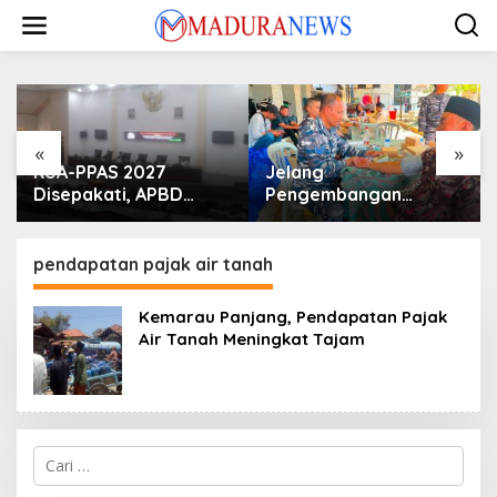
Lewati
ke
konten
«
»
KUA-PPAS 2027
Jelang
Disepakati, APBD
Pengembangan
Sampang Defisit Rp
Lapangan Hidayah,
130,2 M
SKK Migas-PC North
Madura II Perkuat
pendapatan pajak air tanah
Sinergi dengan
Nelayan Sampang
Kemarau Panjang, Pendapatan Pajak
Air Tanah Meningkat Tajam
Cari
untuk: