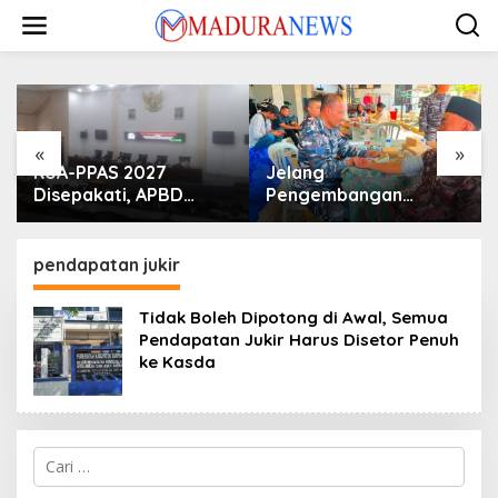
Lewati
ke
konten
«
»
KUA-PPAS 2027
Jelang
Disepakati, APBD
Pengembangan
Sampang Defisit Rp
Lapangan Hidayah,
130,2 M
SKK Migas-PC North
Madura II Perkuat
pendapatan jukir
Sinergi dengan
Nelayan Sampang
Tidak Boleh Dipotong di Awal, Semua
Pendapatan Jukir Harus Disetor Penuh
ke Kasda
Cari
untuk: