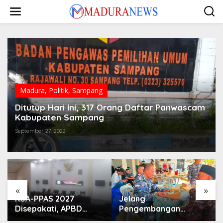
Lewati
ke
konten
Madura
,
Politik
,
Sampang
Ditutup Hari Ini, 317 Orang Daftar Panwascam
Kabupaten Sampang
September 27, 2022
«
»
KUA-PPAS 2027
Jelang
Disepakati, APBD
Pengembangan
Sampang Defisit Rp
Lapangan Hidayah,