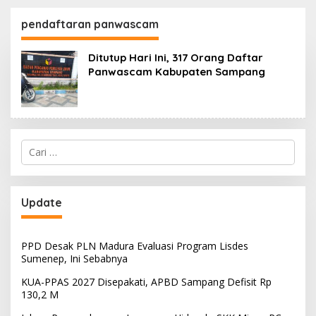
130,2 M
SKK Migas-PC North
Madura II Perkuat
pendaftaran panwascam
Sinergi dengan
Nelayan Sampang
Ditutup Hari Ini, 317 Orang Daftar
Panwascam Kabupaten Sampang
Cari
untuk:
Update
PPD Desak PLN Madura Evaluasi Program Lisdes
Sumenep, Ini Sebabnya
KUA-PPAS 2027 Disepakati, APBD Sampang Defisit Rp
130,2 M