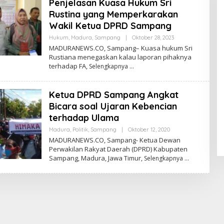
Penjelasan Kuasa Hukum Sri
Rustina yang Memperkarakan
Wakil Ketua DPRD Sampang
Oleh
Hukum
,
Madura
,
Sampang
|
Oktober 28, 2023
Admin
MADURANEWS.CO, Sampang– Kuasa hukum Sri
Rustiana menegaskan kalau laporan pihaknya
terhadap FA,
Selengkapnya
Ketua DPRD Sampang Angkat
Bicara soal Ujaran Kebencian
terhadap Ulama
Oleh
Madura
,
Politik
,
Sampang
|
Oktober 12, 2020
Admin
MADURANEWS.CO, Sampang- Ketua Dewan
Perwakilan Rakyat Daerah (DPRD) Kabupaten
Sampang, Madura, Jawa Timur,
Selengkapnya