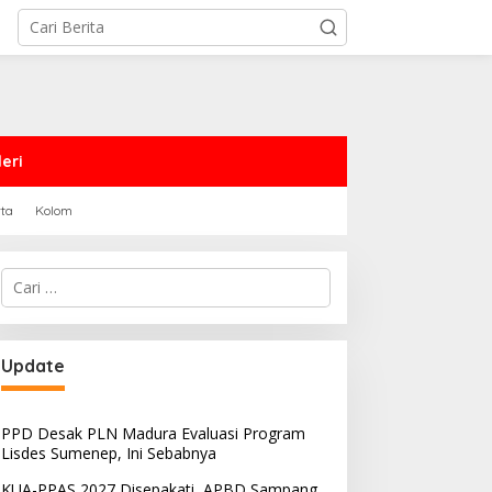
eri
rta
Kolom
Cari
untuk:
Update
PPD Desak PLN Madura Evaluasi Program
Lisdes Sumenep, Ini Sebabnya
KUA-PPAS 2027 Disepakati, APBD Sampang