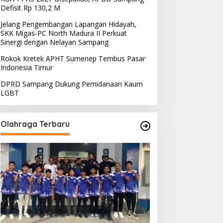
Defisit Rp 130,2 M
Jelang Pengembangan Lapangan Hidayah,
SKK Migas-PC North Madura II Perkuat
Sinergi dengan Nelayan Sampang
Rokok Kretek APHT Sumenep Tembus Pasar
Indonesia Timur
DPRD Sampang Dukung Pemidanaan Kaum
LGBT
Olahraga Terbaru
PRD Sampang Dukung
PPD Desak PLN Madura
emidanaan Kaum LGBT
Evaluasi Program Lisdes
Sumenep, Ini Sebabnya