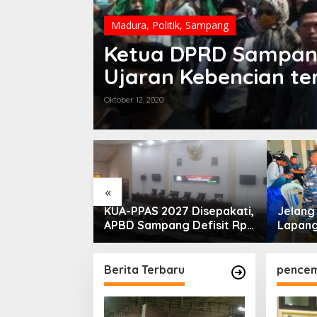
Madura
,
Politik
,
Sampang
Ketua DPRD Sampang
Ujaran Kebencian t
Oktober 12, 2020
«
PLN Madura
KUA-PPAS 2027 Disepakati,
Jelan
ogram Lisdes
APBD Sampang Defisit Rp
Lapang
i Sebabnya
130,2 M
Migas-
Perkua
Nelay
Berita Terbaru
pencem