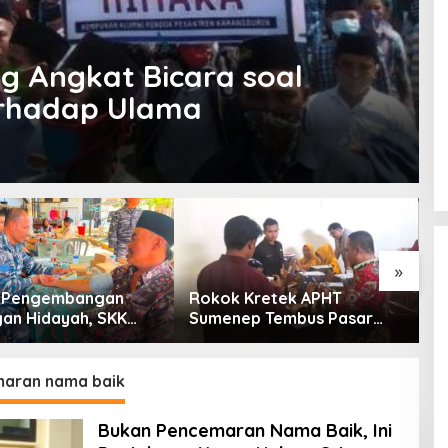
 Angkat Bicara soal
erhadap Ulama
»
g Pengembangan
Rokok Kretek APHT
D
an Hidayah, SKK
Sumenep Tembus Pasar
P
PC North Madura II
Indonesia Timur
t Sinergi dengan
an Sampang
aran nama baik
Bukan Pencemaran Nama Baik, Ini