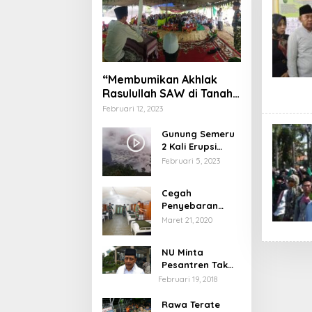
“Membumikan Akhlak
Rasulullah SAW di Tanah
Nusantara”
Februari 12, 2023
Gunung Semeru
2 Kali Erupsi
dengan Tinggi
Februari 5, 2023
Letusan 1.500
Meter
Cegah
Penyebaran
Virus Corona,
Maret 21, 2020
Dinkes Sumenep
Buka Posko
NU Minta
Pelayanan
Pesantren Tak
Terprovokasi
Februari 19, 2018
Teror Orang Gila
Rawa Terate