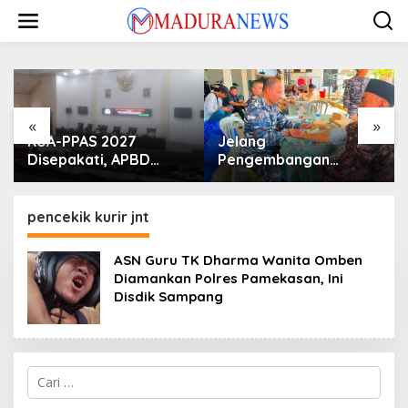
Lewati
ke
konten
«
»
KUA-PPAS 2027
Jelang
Disepakati, APBD
Pengembangan
Sampang Defisit Rp
Lapangan Hidayah,
130,2 M
SKK Migas-PC North
Madura II Perkuat
pencekik kurir jnt
Sinergi dengan
Nelayan Sampang
ASN Guru TK Dharma Wanita Omben
Diamankan Polres Pamekasan, Ini
Disdik Sampang
Cari
untuk: