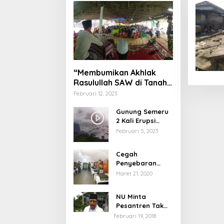
“Membumikan Akhlak
Rasulullah SAW di Tanah
Nusantara”
Februari 12, 2023
Gunung Semeru
2 Kali Erupsi
dengan Tinggi
Februari 5, 2023
Letusan 1.500
Meter
Cegah
Penyebaran
Virus Corona,
Maret 21, 2020
Dinkes Sumenep
Buka Posko
NU Minta
Pelayanan
Pesantren Tak
Terprovokasi
Februari 19, 2018
Teror Orang Gila