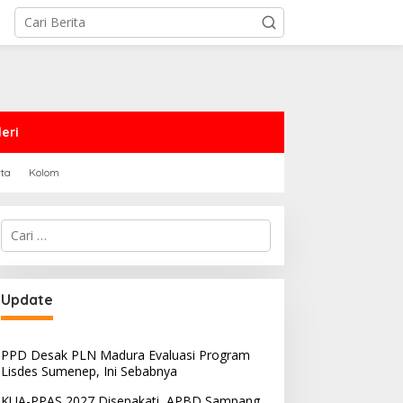
eri
rta
Kolom
Cari
untuk:
PRD Sampang Dukung
PPD Desak PLN Madura
Update
emidanaan Kaum LGBT
Evaluasi Program Lisdes
Sumenep, Ini Sebabnya
PPD Desak PLN Madura Evaluasi Program
Lisdes Sumenep, Ini Sebabnya
KUA-PPAS 2027 Disepakati, APBD Sampang