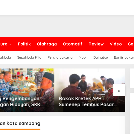
ura
Politik
Olahraga
Otomotif
Review
Video
Gal
akbola
Sepakbola Kita
Persija Jakarta
Mobil
Daihatsu
Banjir Jaka
»
g Pengembangan
Rokok Kretek APHT
D
an Hidayah, SKK
Sumenep Tembus Pasar
P
PC North Madura II
Indonesia Timur
t Sinergi dengan
an Sampang
an kota sampang