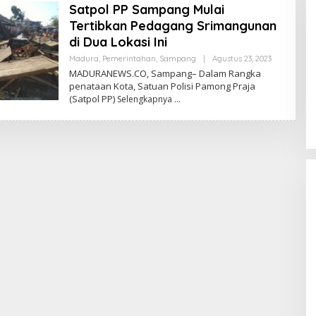
Satpol PP Sampang Mulai
Tertibkan Pedagang Srimangunan
di Dua Lokasi Ini
Oleh
Madura
,
Pemerintahan
,
Sampang
|
Agustus 23, 2023
Admin
MADURANEWS.CO, Sampang– Dalam Rangka
penataan Kota, Satuan Polisi Pamong Praja
(Satpol PP)
Selengkapnya