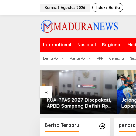
Lewati
ke
Kamis, 6 Agustus 2026
Indeks Berita
konten
International
Nasional
Regional
Mad
Berita Politik
Partai Politik
PPP
Gerindra
Sep
«
PLN Madura
KUA-PPAS 2027 Disepakati,
Jelan
ogram Lisdes
APBD Sampang Defisit Rp
Lapang
i Sebabnya
130,2 M
Migas-
Perkua
Nelay
Berita Terbaru
penata