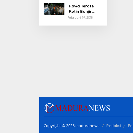
Rawa Terate
Rutin Banjir,
Anies Bakal Cek
Februari 19, 2018
Pabrik Sekitar
Copyright @ 2026 maduranews
Redaksi
Pe