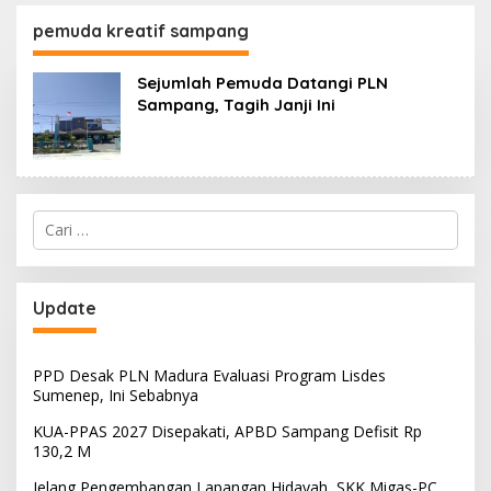
130,2 M
SKK Migas-PC North
Madura II Perkuat
pemuda kreatif sampang
Sinergi dengan
Nelayan Sampang
Sejumlah Pemuda Datangi PLN
Sampang, Tagih Janji Ini
Cari
untuk:
Update
PPD Desak PLN Madura Evaluasi Program Lisdes
Sumenep, Ini Sebabnya
KUA-PPAS 2027 Disepakati, APBD Sampang Defisit Rp
130,2 M
Jelang Pengembangan Lapangan Hidayah, SKK Migas-PC