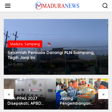
Lewati
ke
konten
Madura
,
Sampang
Sejumlah Pemuda Datangi PLN Sampang,
Tagih Janji Ini
Juli 12, 2023
«
»
KUA-PPAS 2027
Jelang
Disepakati, APBD
Pengembangan
Sampang Defisit Rp
Lapangan Hidayah,