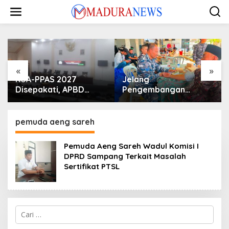
Lewati
ke
konten
«
»
KUA-PPAS 2027
Jelang
Disepakati, APBD
Pengembangan
Sampang Defisit Rp
Lapangan Hidayah,
130,2 M
SKK Migas-PC North
Madura II Perkuat
pemuda aeng sareh
Sinergi dengan
Nelayan Sampang
Pemuda Aeng Sareh Wadul Komisi I
DPRD Sampang Terkait Masalah
Sertifikat PTSL
Cari
untuk: