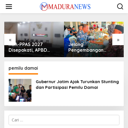
Lewati
ke
konten
«
»
KUA-PPAS 2027
Jelang
Disepakati, APBD
Pengembangan
Sampang Defisit Rp
Lapangan Hidayah,
130,2 M
SKK Migas-PC North
Madura II Perkuat
pemilu damai
Sinergi dengan
Nelayan Sampang
Gubernur Jatim Ajak Turunkan Stunting
dan Partisipasi Pemilu Damai
Cari
untuk: