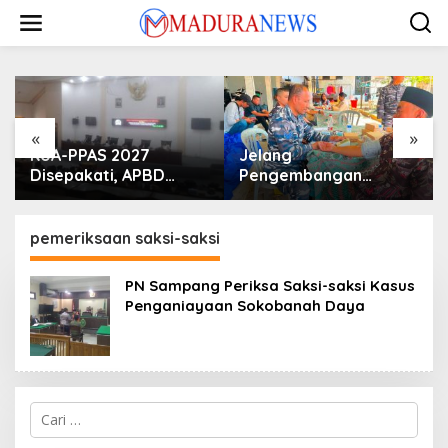
Lewati
ke
konten
«
»
KUA-PPAS 2027
Jelang
Disepakati, APBD
Pengembangan
Sampang Defisit Rp
Lapangan Hidayah,
130,2 M
SKK Migas-PC North
Madura II Perkuat
pemeriksaan saksi-saksi
Sinergi dengan
Nelayan Sampang
PN Sampang Periksa Saksi-saksi Kasus
Penganiayaan Sokobanah Daya
Cari
untuk: