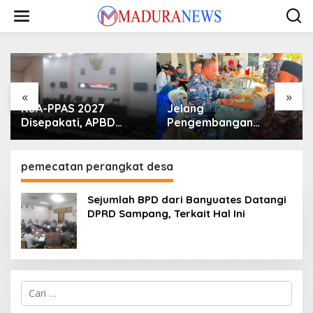
Lewati
ke
konten
«
»
KUA-PPAS 2027
Jelang
Disepakati, APBD
Pengembangan
Sampang Defisit Rp
Lapangan Hidayah,
130,2 M
SKK Migas-PC North
Madura II Perkuat
pemecatan perangkat desa
Sinergi dengan
Nelayan Sampang
Sejumlah BPD dari Banyuates Datangi
DPRD Sampang, Terkait Hal Ini
Cari
untuk: