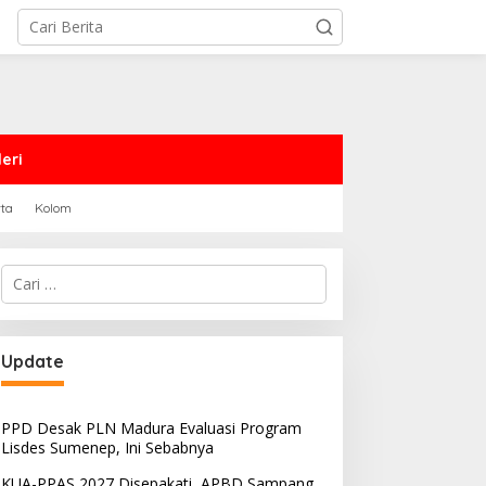
eri
rta
Kolom
Cari
untuk:
PRD Sampang Dukung
PPD Desak PLN Madura
Update
emidanaan Kaum LGBT
Evaluasi Program Lisdes
Sumenep, Ini Sebabnya
PPD Desak PLN Madura Evaluasi Program
Lisdes Sumenep, Ini Sebabnya
KUA-PPAS 2027 Disepakati, APBD Sampang