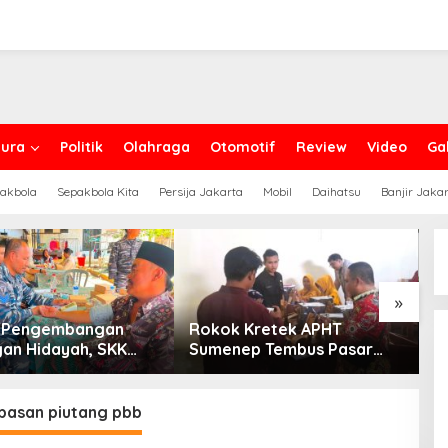
ura
Politik
Olahraga
Otomotif
Review
Video
Gal
akbola
Sepakbola Kita
Persija Jakarta
Mobil
Daihatsu
Banjir Jaka
»
g Pengembangan
Rokok Kretek APHT
D
an Hidayah, SKK
Sumenep Tembus Pasar
P
PC North Madura II
Indonesia Timur
t Sinergi dengan
an Sampang
asan piutang pbb