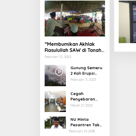
“Membumikan Akhlak
Rasulullah SAW di Tanah
Nusantara”
Februari 12, 2023
Gunung Semeru
2 Kali Erupsi
dengan Tinggi
Februari 5, 2023
Letusan 1.500
Meter
Cegah
Penyebaran
Virus Corona,
Maret 21, 2020
Dinkes Sumenep
Buka Posko
NU Minta
Pelayanan
Pesantren Tak
Terprovokasi
Februari 19, 2018
Teror Orang Gila