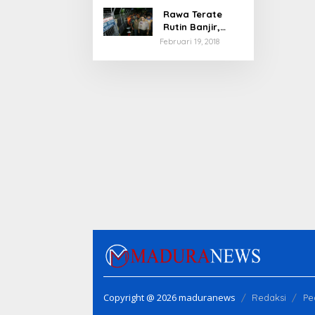
Rawa Terate
Rutin Banjir,
Anies Bakal Cek
Februari 19, 2018
Pabrik Sekitar
Copyright @ 2026 maduranews
Redaksi
Pe