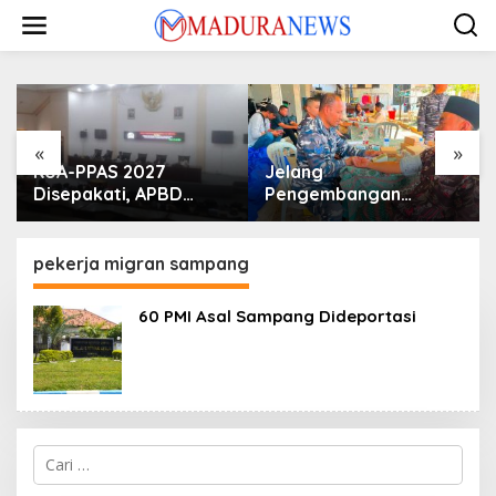
Lewati
ke
konten
«
»
KUA-PPAS 2027
Jelang
Disepakati, APBD
Pengembangan
Sampang Defisit Rp
Lapangan Hidayah,
130,2 M
SKK Migas-PC North
Madura II Perkuat
pekerja migran sampang
Sinergi dengan
Nelayan Sampang
60 PMI Asal Sampang Dideportasi
Cari
untuk: