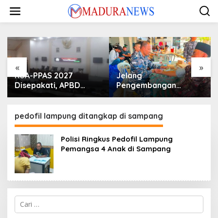
Lewati
ke
konten
«
»
KUA-PPAS 2027
Jelang
Disepakati, APBD
Pengembangan
Sampang Defisit Rp
Lapangan Hidayah,
130,2 M
SKK Migas-PC North
Madura II Perkuat
pedofil lampung ditangkap di sampang
Sinergi dengan
Nelayan Sampang
Polisi Ringkus Pedofil Lampung
Pemangsa 4 Anak di Sampang
Cari
untuk: