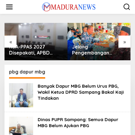
Lewati
ke
konten
«
»
KUA-PPAS 2027
Jelang
Disepakati, APBD
Pengembangan
Sampang Defisit Rp
Lapangan Hidayah,
130,2 M
SKK Migas-PC North
Madura II Perkuat
pbg dapur mbg
Sinergi dengan
Nelayan Sampang
Banyak Dapur MBG Belum Urus PBG,
Wakil Ketua DPRD Sampang Bakal Kaji
Tindakan
Dinas PUPR Sampang: Semua Dapur
MBG Belum Ajukan PBG