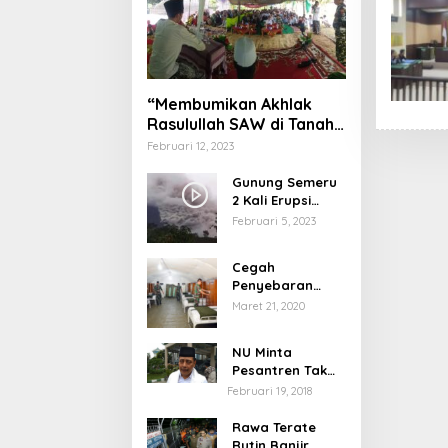
“Membumikan Akhlak
Rasulullah SAW di Tanah
Nusantara”
Februari 12, 2023
Gunung Semeru
2 Kali Erupsi
dengan Tinggi
Februari 5, 2023
Letusan 1.500
Meter
Cegah
Penyebaran
Virus Corona,
Maret 21, 2020
Dinkes Sumenep
Buka Posko
NU Minta
Pelayanan
Pesantren Tak
Terprovokasi
Februari 19, 2018
Teror Orang Gila
Rawa Terate
Rutin Banjir,