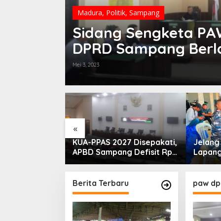
Madura
,
Politik
,
Sampang
Sidang Sengketa PAW
DPRD Sampang Berl
Gugatan
Mei 3, 2023
«
PLN Madura
KUA-PPAS 2027 Disepakati,
Jelan
ogram Lisdes
APBD Sampang Defisit Rp
Lapang
i Sebabnya
130,2 M
Migas-
Perkua
Nelay
Berita Terbaru
paw dp