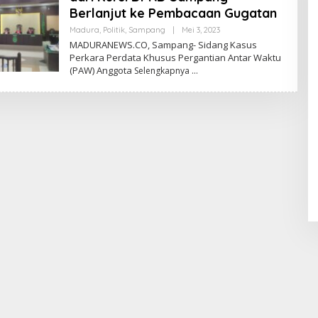
Berlanjut ke Pembacaan Gugatan
Oleh
Madura
,
Politik
,
Sampang
|
Mei 3, 2023
Admin
MADURANEWS.CO, Sampang- Sidang Kasus
Perkara Perdata Khusus Pergantian Antar Waktu
(PAW) Anggota
Selengkapnya