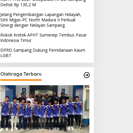
Defisit Rp 130,2 M
Jelang Pengembangan Lapangan Hidayah,
SKK Migas-PC North Madura II Perkuat
Sinergi dengan Nelayan Sampang
Rokok Kretek APHT Sumenep Tembus Pasar
Indonesia Timur
DPRD Sampang Dukung Pemidanaan Kaum
LGBT
Olahraga Terbaru
PRD Sampang Dukung
PPD Desak PLN Madura
emidanaan Kaum LGBT
Evaluasi Program Lisdes
Sumenep, Ini Sebabnya