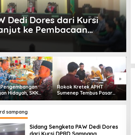
 Dedi Dores dari Kursi
anjut ke Pembacaan
»
g Pengembangan
Rokok Kretek APHT
D
an Hidayah, SKK
Sumenep Tembus Pasar
P
PC North Madura II
Indonesia Timur
t Sinergi dengan
an Sampang
rd sampang
Sidang Sengketa PAW Dedi Dores
dari Kursi DPRD Sampang