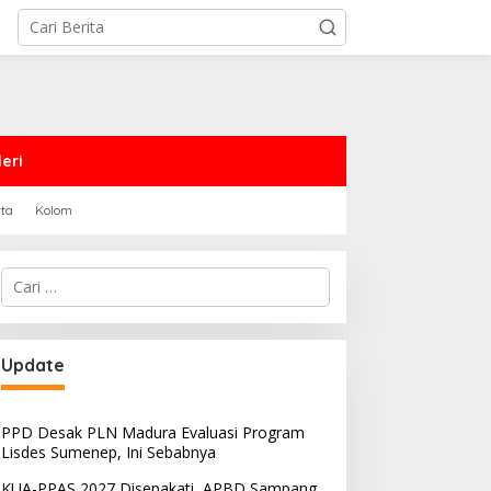
eri
rta
Kolom
Cari
untuk:
Update
PPD Desak PLN Madura Evaluasi Program
Lisdes Sumenep, Ini Sebabnya
KUA-PPAS 2027 Disepakati, APBD Sampang