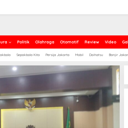
ura
Politik
Olahraga
Otomotif
Review
Video
Gal
akbola
Sepakbola Kita
Persija Jakarta
Mobil
Daihatsu
Banjir Jaka